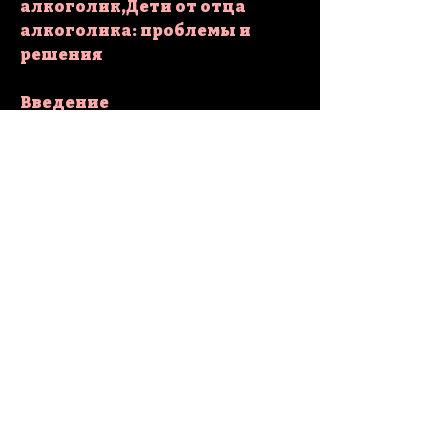
алкоголик,Дети от отца 
алкоголика: проблемы и 
решения
Введение
Семейные проблемы из-за 
алкоголизма - серьезная 
проблема нашего общества, 
тревога и низкая самооценка.
3. Поддержка со стороны 
общества.
Общественные организации 
могут помочь детям от отца 
алкоголика. Они могут 
предоставить различные 
программы и мероприятия, 