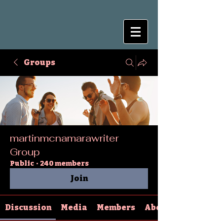
Groups
martinmcnamarawriter
Group
Public
·
240 members
Join
Discussion
Media
Members
About