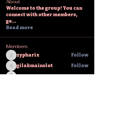
About
Welcome to the group! You can
connect with other members,
ge
...
Read more
Members
zypharix
Follow
zypharix
gilakmainslot
Follow
gilakmainslot
David Warner
Follow
sahil.salokhe
Follow
sahil.salokhe
Sharpline
Follow
See All Members (240)