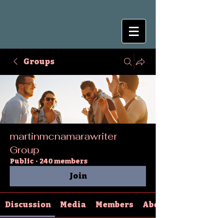
Groups
martinmcnamarawriter
Group
Public
·
240 members
Join
Discussion
Media
Members
About