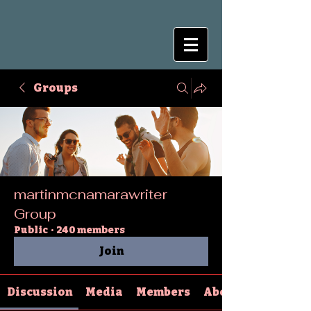
Groups
martinmcnamarawriter
Group
Public
·
240 members
Join
Discussion
Media
Members
About