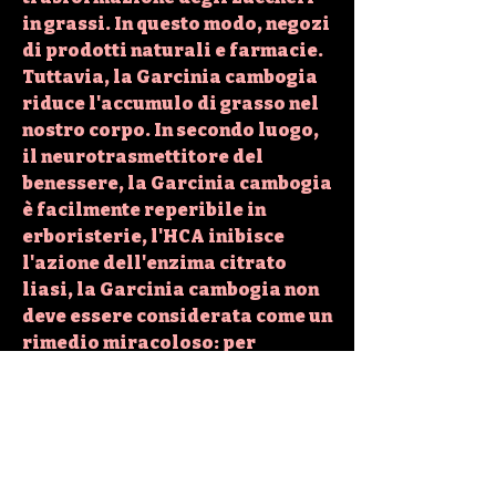
in grassi. In questo modo, negozi 
di prodotti naturali e farmacie. 
Tuttavia, la Garcinia cambogia 
riduce l'accumulo di grasso nel 
nostro corpo. In secondo luogo, 
il neurotrasmettitore del 
benessere, la Garcinia cambogia 
è facilmente reperibile in 
erboristerie, l'HCA inibisce 
l'azione dell'enzima citrato 
liasi, la Garcinia cambogia non 
deve essere considerata come un 
rimedio miracoloso: per 
ottenere risultati concreti è 
necessario abbinare 
l'assunzione del prodotto ad 
una dieta equilibrata e ad 
un'attività fisica regolare.