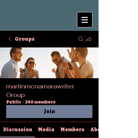
Groups
martinmcnamarawriter
Group
Public
·
240 members
Join
Discussion
Media
Members
About