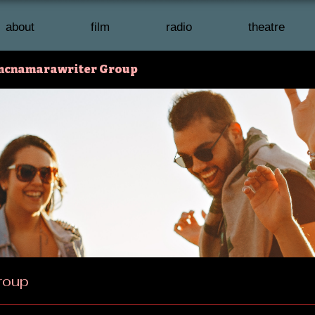
about
film
radio
theatre
mcnamarawriter Group
roup