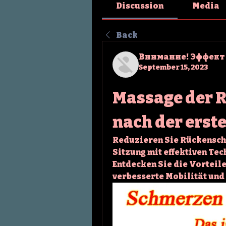
Discussion
Media
Back
Внимание! Эффект
September 15, 2023
Massage der 
nach der erst
Reduzieren Sie Rückensch
Sitzung mit effektiven Te
Entdecken Sie die Vorteil
verbesserte Mobilität und