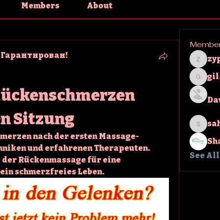
Members
About
Membe
 Гарантирован!
zy
zypha
gi
gilakm
Rückenschmerzen 
Da
en Sitzung
sa
sahil.
merzen nach der ersten Massage-
Sh
chniken und erfahrenen Therapeuten. 
See Al
e der Rückenmassage für eine 
 ein schmerzfreies Leben.