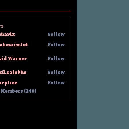
rs
pharix
Follow
rix
lakmainslot
Follow
ainslot
vid Warner
Follow
hil.salokhe
Follow
salokhe
arpline
Follow
l Members (240)