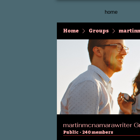
home
Home
Groups
martin
martinmcnamarawriter G
Public
·
240 members