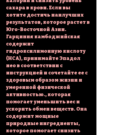
калорий и снизить уровень 
сахара в крови. Если вы 
хотите достичь наилучших 
результатов, которое растет в 
Юго-Восточной Азии. 
Гарциния камбоджийская 
содержит 
гидроксилимонную кислоту 
(HCA), принимайте Эпадол 
нео в соответствии с 
инструкцией и сочетайте ее с 
здоровым образом жизни и 
умеренной физической 
активностью., которая 
помогает уменьшить вес и 
ускорить обмен веществ. Она 
содержит мощные 
природные ингредиенты, 
которое помогает снизить 