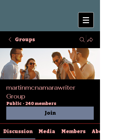
Groups
martinmcnamarawriter
Group
Public
·
240 members
Join
Discussion
Media
Members
About