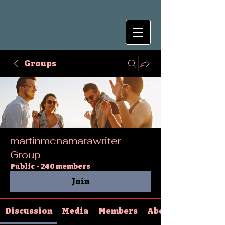
Groups
martinmcnamarawriter
Group
Public
·
240 members
Join
Discussion
Media
Members
About