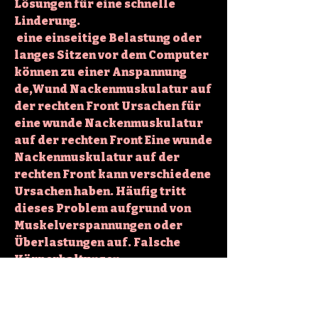
Lösungen für eine schnelle 
Linderung.
 eine einseitige Belastung oder 
langes Sitzen vor dem Computer 
können zu einer Anspannung 
de,Wund Nackenmuskulatur auf 
der rechten Front Ursachen für 
eine wunde Nackenmuskulatur 
auf der rechten Front Eine wunde 
Nackenmuskulatur auf der 
rechten Front kann verschiedene 
Ursachen haben. Häufig tritt 
dieses Problem aufgrund von 
Muskelverspannungen oder 
Überlastungen auf. Falsche 
Körperhaltungen 
0
0
Write a comment...