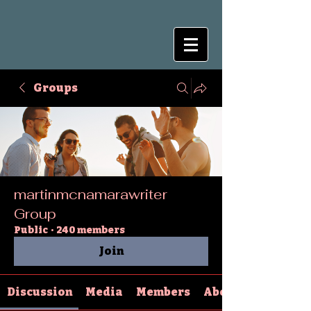
Groups
martinmcnamarawriter
Group
Public
·
240 members
Join
Discussion
Media
Members
About