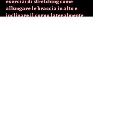
esercizi di stretching come 
allungare le braccia in alto e 
inclinare il corpo lateralmente 
possono aiutare ad aumentare 
la flessibilità e ridurre la 
tensione muscolare. Esegui una 
serie di esercizi di stretching 
per i sottuovi almeno tre volte 
alla settimana per ottenere 
risultati migliori.
5. Lavorare sugli addominali
Rafforzare gli addominali può 
contribuire a migliorare 
l'aspetto generale dei sottuovi. 
Esegui esercizi come i crunch 