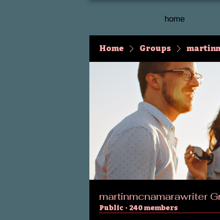
home
Home
Groups
martin
martinmcnamarawriter G
Public
·
240 members