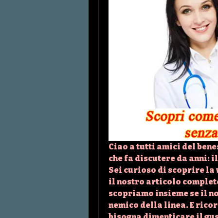
Ciao a tutti amici del ben
che fa discutere da anni: i
Sei curioso di scoprire la
il nostro articolo complet
scopriamo insieme se il no
nemico della linea. E ricor
bisogna dimenticare il gus