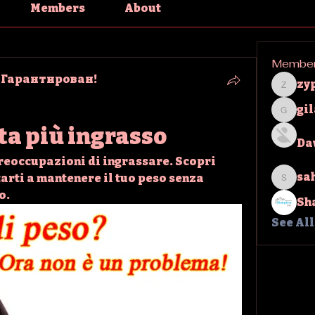
Members
About
Membe
 Гарантирован!
zy
zypha
gi
gilakm
eta più ingrasso
Da
reoccupazioni di ingrassare. Scopri 
sa
arti a mantenere il tuo peso senza 
sahil.
o.
Sh
See Al