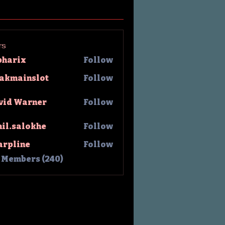
rs
pharix
Follow
rix
lakmainslot
Follow
ainslot
vid Warner
Follow
hil.salokhe
Follow
salokhe
arpline
Follow
l Members (240)