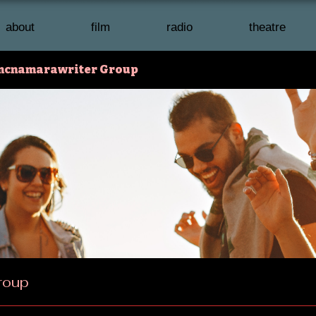
about
film
radio
theatre
mcnamarawriter Group
roup