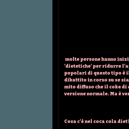
 molte persone hanno iniziato a optare per bevande 'light' e 
'dietetiche' per ridurre l'
popolari di questo tipo è il
dibattito in corso su se si
mito diffuso che il coke di 
versione normale. Ma è ve
Cosa c'è nel coca cola diet