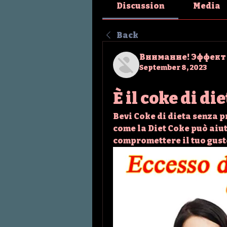
Discussion
Media
Back
Внимание! Эффект
September 8, 2023
È il coke di di
Bevi Coke di dieta senza p
come la Diet Coke può aiut
compromettere il tuo gust